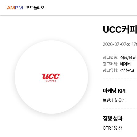
포트폴리오
UCC커
2026-07-07
17
광고업종:
식품/음료
광고매체:
네이버
광고유형:
검색광고
마케팅 KPI
브랜딩 & 유입
집행 성과
CTR 1% 상