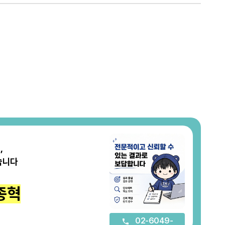
,
습니다
종혁
02-6049-