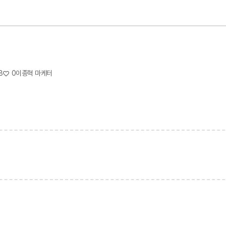
피
8
0
이종혁 마케터