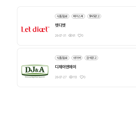
식품/음료
페이스북
SNS광고
렛디엣
26-07-31
91
0
식품/음료
네이버
검색광고
디제이엔에이
26-07-27
113
0