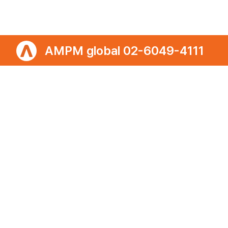
포트폴리오
개인정보처리방침
이용약관
이메일무단수집거부
㈜에이엠피엠글로벌
ampmglobal.co.kr
운영사
㈜에이엠피엠글로벌 | 대표. 김종규
사업자등록번호 257-81-03674 | 통신판매업신고번호.제 2020-서울금천-2858호
서울특별시 금천구 가산디지털2로 144, 현대테라타워 11층 (가산동)
광고문의 | 02-6049-4111 | 02-6049-4488
E-mail | ampmglobal@ampm.co.kr
Copyright ⓒ 2019-2026 AMPM Global. All rights reserved.
OPERATIONS PLATFORM