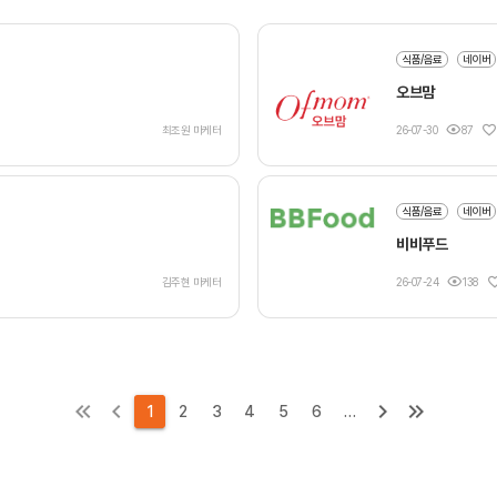
식품/음료
네이버
오브맘
최조원 마케터
26-07-30
87
식품/음료
네이버
비비푸드
김주현 마케터
26-07-24
138
1
2
3
4
5
6
…