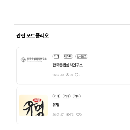
관련 포트폴리오
기타
네이버
검색광고
한국준법심리연구소
26-07-30
98
0
기타
기타
기타
유명
26-07-27
113
0