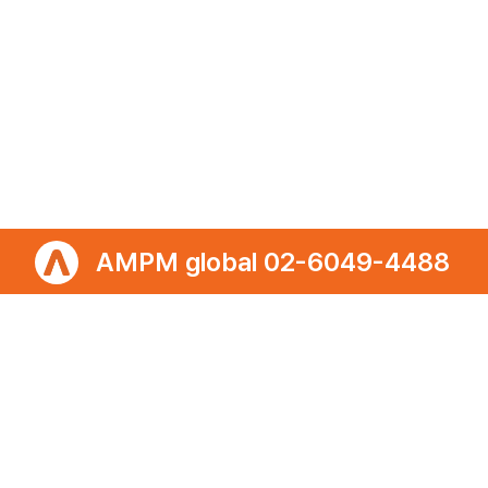
포트폴리오
개인정보처리방침
이용약관
이메일무단수집거부
㈜에이엠피엠글로벌
ampmglobal.co.kr
운영사
㈜에이엠피엠글로벌 | 대표. 김종규