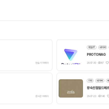
게임/IT
네이버
PROTONAG
한슬기 마케터
26-07-30
87
기타
네이버
왕숙진접월드메
문시은 마케터
26-07-23
140