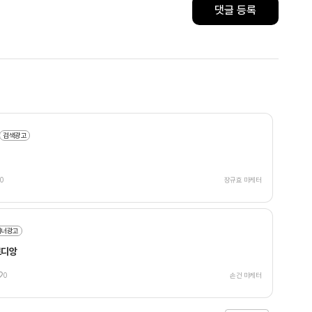
댓글 등록
검색광고
0
장규효 마케터
배너광고
르디앙
0
손건 마케터