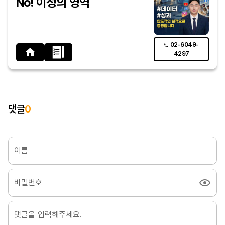
No! 이성의 영역
02-6049-
4297
댓글
0
이름
비밀번호