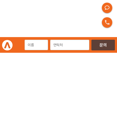
포트폴리오
개인정보처리방침
이용약관
이메일무단수집거부
㈜에이엠피엠글로벌
ampmglobal.co.kr
운영사
㈜에이엠피엠글로벌 | 대표. 김종규
사업자등록번호 257-81-03674 | 통신판매업신고번호.제 2020-서울금천-2858호
서울특별시 금천구 가산디지털2로 144, 현대테라타워 11층 (가산동)
광고문의 | 02-6049-4111 | 02-6049-4488