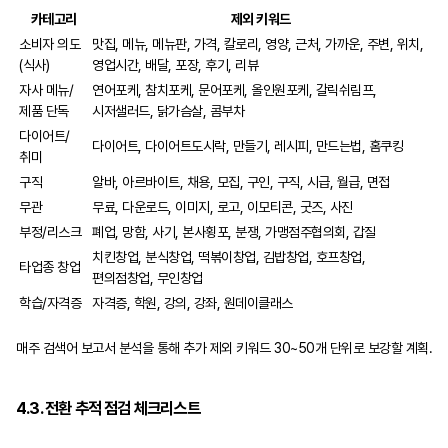
카테고리
제외 키워드
소비자 의도
맛집, 메뉴, 메뉴판, 가격, 칼로리, 영양, 근처, 가까운, 주변, 위치,
(식사)
영업시간, 배달, 포장, 후기, 리뷰
자사 메뉴/
연어포케, 참치포케, 문어포케, 올인원포케, 갈릭쉬림프,
제품 단독
시저샐러드, 닭가슴살, 콤부차
다이어트/
다이어트, 다이어트도시락, 만들기, 레시피, 만드는법, 홈쿠킹
취미
구직
알바, 아르바이트, 채용, 모집, 구인, 구직, 시급, 월급, 면접
무관
무료, 다운로드, 이미지, 로고, 이모티콘, 굿즈, 사진
부정/리스크
폐업, 망함, 사기, 본사횡포, 분쟁, 가맹점주협의회, 갑질
치킨창업, 분식창업, 떡볶이창업, 김밥창업, 호프창업,
타업종 창업
편의점창업, 무인창업
학습/자격증
자격증, 학원, 강의, 강좌, 원데이클래스
매주 검색어 보고서 분석을 통해 추가 제외 키워드 30~50개 단위로 보강할 계획.
4.3. 전환 추적 점검 체크리스트