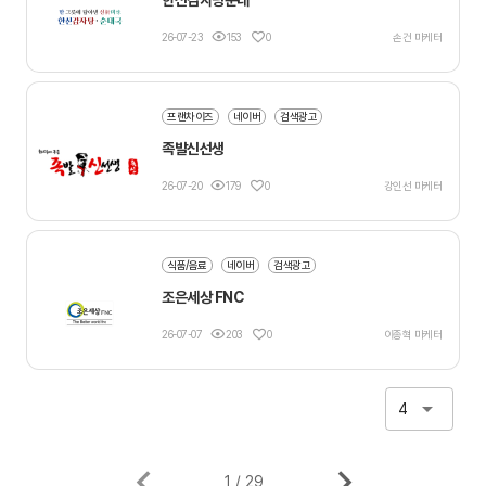
26-07-23
153
0
손건 마케터
프랜차이즈
네이버
검색광고
족발신선생
26-07-20
179
0
강인선 마케터
식품/음료
네이버
검색광고
조은세상 FNC
26-07-07
203
0
이종혁 마케터
4