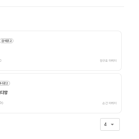
검색광고
0
장규효 마케터
배너광고
르디앙
0
손건 마케터
4