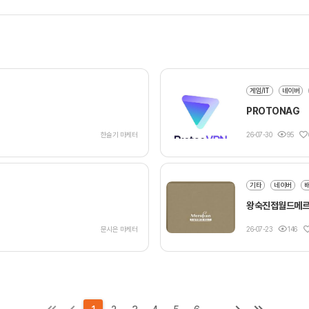
게임/IT
네이버
PROTONAG
한슬기 마케터
26-07-30
95
기타
네이버
왕숙진접월드메
문시은 마케터
26-07-23
146