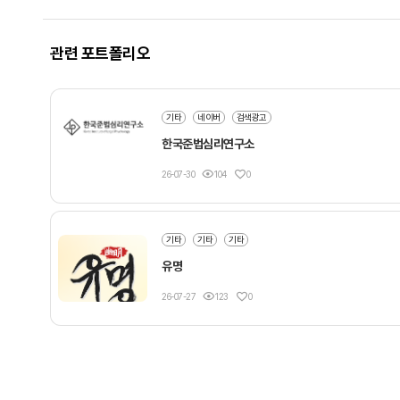
관련 포트폴리오
기타
네이버
검색광고
한국준법심리연구소
26-07-30
104
0
기타
기타
기타
유명
26-07-27
123
0