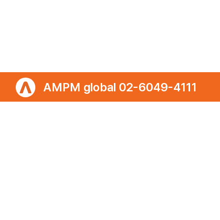
포트폴리오
개인정보처리방침
이용약관
이메일무단수집거부
㈜에이엠피엠글로벌
ampmglobal.co.kr
운영사
㈜에이엠피엠글로벌 | 대표. 김종규
사업자등록번호 257-81-03674 | 통신판매업신고번호.제 2020-서울금천-2858호
서울특별시 금천구 가산디지털2로 144, 현대테라타워 11층 (가산동)
광고문의 | 02-6049-4111 | 02-6049-4488