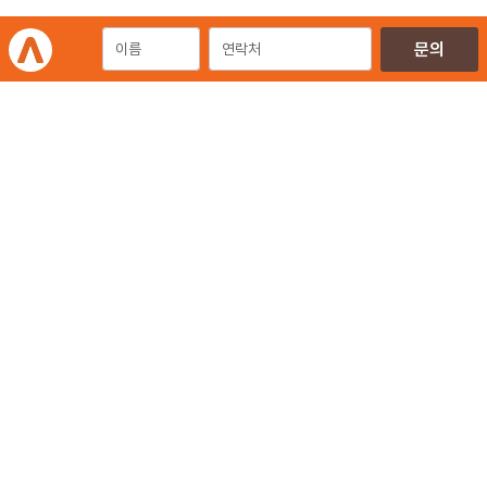
포트폴리오
개인정보처리방침
이용약관
이메일무단수집거부
㈜에이엠피엠글로벌
ampmglobal.co.kr
운영사
㈜에이엠피엠글로벌 | 대표. 김종규
사업자등록번호 257-81-03674 | 통신판매업신고번호.제 2020-서울금천-2858호
서울특별시 금천구 가산디지털2로 144, 현대테라타워 11층 (가산동)
광고문의 | 02-6049-4111 | 02-6049-4488
E-mail | ampmglobal@ampm.co.kr
Copyright ⓒ 2019-2026 AMPM Global. All rights reserved.
OPERATIONS PLATFORM
AMPM 포트폴리오