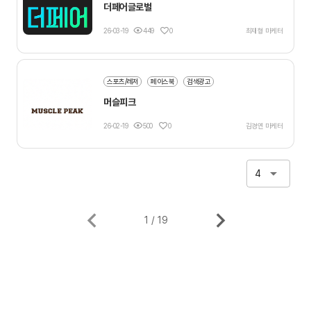
더페어글로벌
26-03-19
449
0
최재형 마케터
스포츠/레저
페이스북
검색광고
머슬피크
26-02-19
500
0
김경연 마케터
4