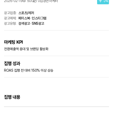
2026-02-19
500
0
김경연 마케터
구독
광고업종:
스포츠/레저
광고매체:
페이스북 · 인스타그램
광고유형:
검색광고 · SNS광고
마케팅 KPI
전환매출액 증대 및 브랜딩 활성화
집행 성과
ROAS 집행 전 대비 150% 이상 상승
집행 내용