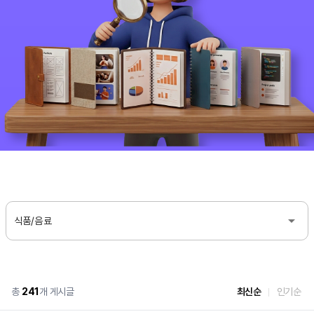
식품/음료
총
241
개 게시글
최신순
인기순