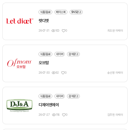
식품/음료
페이스북
SNS광고
렛디엣
26-07-31
100
0
최조원 마케터
식품/음료
네이버
검색광고
오브맘
26-07-30
92
0
송선영 마케터
식품/음료
네이버
검색광고
디제이엔에이
26-07-27
116
0
김주현 마케터