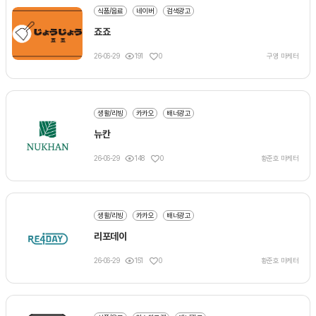
식품/음료
네이버
검색광고
죠죠
26-06-29
191
0
구영 마케터
생활/리빙
카카오
배너광고
뉴칸
26-06-29
148
0
황준호 마케터
생활/리빙
카카오
배너광고
리포데이
26-06-29
151
0
황준호 마케터